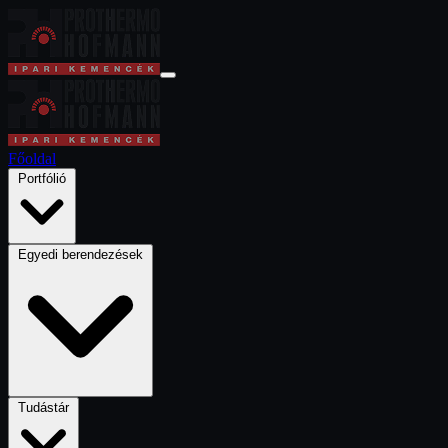
Főoldal
Portfólió
Egyedi berendezések
Tudástár