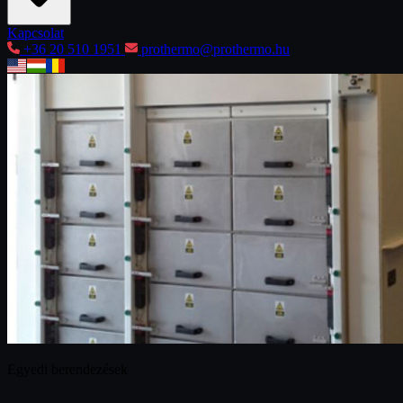
Kapcsolat
+36 20 510 1951
prothermo@prothermo.hu
Egyedi berendezések