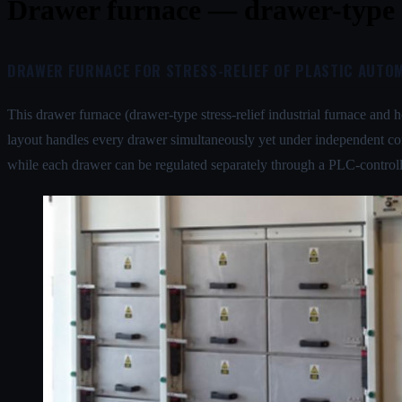
Drawer furnace — drawer-type st
DRAWER FURNACE FOR STRESS-RELIEF OF PLASTIC AUTO
This drawer furnace (drawer-type stress-relief industrial furnace and 
layout handles every drawer simultaneously yet under independent cont
while each drawer can be regulated separately through a PLC-control