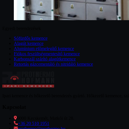
Egyedi berendezések
Sófürdős kemence
Alagút kemence
Alumínium előmelegítő kemence
Fiókos feszültségmentesítő kemence
Karbonszál szárító alagútkemence
Retortás gázcementáló és nitridáló kemence
Ipari kemence és hőkezelő berendezés gyártó. Hőkezelő kemence, szárít
Kapcsolat
6000 Kecskemét, Matkói út 28.
+36 20 510 1951
prothermo@prothermo.hu