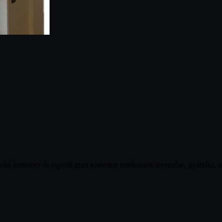
ó kemence és egyedi ipari kemence rendszerek tervezése, gyártása, tele