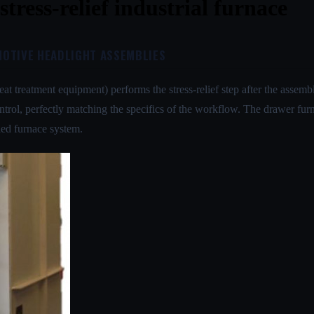
ress-relief industrial furnace
MOTIVE HEADLIGHT ASSEMBLIES
heat treatment equipment) performs the stress-relief step after the asse
rol, perfectly matching the specifics of the workflow. The drawer furn
led furnace system.