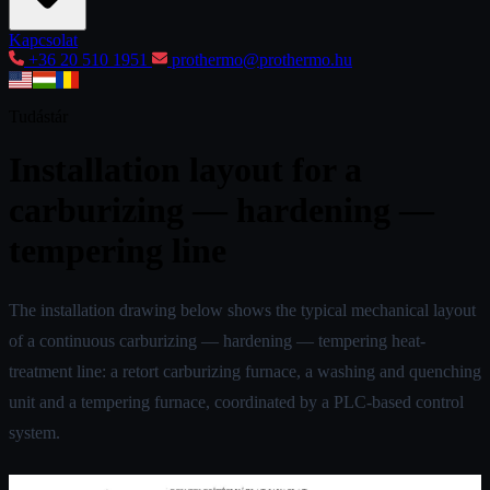
Kapcsolat
+36 20 510 1951
prothermo@prothermo.hu
Tudástár
Installation layout for a
carburizing — hardening —
tempering line
The installation drawing below shows the typical mechanical layout
of a continuous carburizing — hardening — tempering heat-
treatment line: a retort carburizing furnace, a washing and quenching
unit and a tempering furnace, coordinated by a PLC-based control
system.