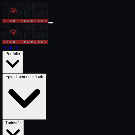
Főoldal
Portfólió
Egyedi berendezések
Tudástár