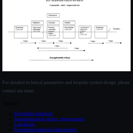
For detailed technical parameters and bespoke system design, please
contact our team.
Tudástár
Kérgesítési eljárások
Szerszámacélok edzése, megeresztése
Lágyítások
Feszültségcsökkentő hőkezelések