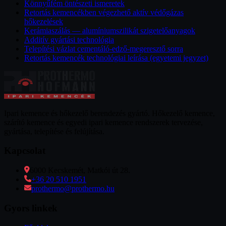
Könnyűfém öntészeti ismeretek
Retortás kemencékben végezhető aktív védőgázas
hőkezelések
Kerámiaszálás — alumíniumszilikát szigetelőanyagok
Additív gyártási technológia
Telepítési vázlat cementáló-edző-megeresztő sorra
Retortás kemencék technológiai leírása (egyetemi jegyzet)
Ipari kemence és hőkezelő berendezés gyártó. Hőkezelő kemence,
szárító kemence és egyedi ipari kemence rendszerek tervezése,
gyártása, telepítése és felújítása.
Kapcsolat
6000 Kecskemét, Matkói út 28.
+36 20 510 1951
prothermo@prothermo.hu
Gyors linkek